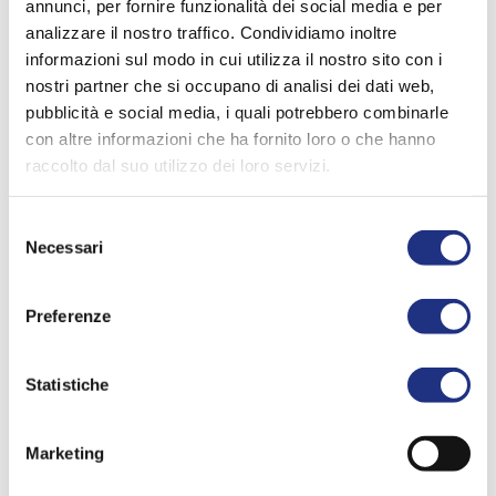
GESCHÄFTSBEDINGUNGEN
annunci, per fornire funzionalità dei social media e per
analizzare il nostro traffico. Condividiamo inoltre
informazioni sul modo in cui utilizza il nostro sito con i
nostri partner che si occupano di analisi dei dati web,
AUFTRÄGE
pubblicità e social media, i quali potrebbero combinarle
Für den Auftraggeber sind die Aufträge bindend, gegenüber Novellini
entfalten sie lediglich die Wirkung eines einfachen Angebotes. Die
con altre informazioni che ha fornito loro o che hanno
Aufträge erlangen erst nach ausdrücklicher Annahme, oder sollte eine
raccolto dal suo utilizzo dei loro servizi.
ausdrückliche Annahme ausbleiben, nach einem Zeitraum von 15 Tagen
nach Empfang des Auftrags am Firmensitz endgültige Wirksamkeit. Die
Aufträge können auch teil- oder schrittweise erledigt werden.
Selezione
Necessari
del
AUFTRAGSSTORNIERUNG
Ohne vorherige und ausdrückliche Zustimmung von Novellini werden
consenso
keine Auftragsstornierungen anerkannt; Novellini behält sich das Recht
Preferenze
vor, eventuelle Folgekosten vom Auftraggeber einzufordern.
SONDERAUFTRÄGE
Aufträge über besondere Produkte haben immer schriftlich zu erfolgen;
Statistiche
außerdem muss eine Anzahlung in Höhe von 25 % des Gesamtpreises
gefordert werden. Bei derartigen Aufträgen ist keinerlei Rückgabe
oder Stornierung möglich.
Marketing
LIEFERZEITEN