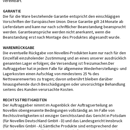
vereinbart.
GARANTIE
Die für die Ware bestehende Garantie entspricht den einschlägigen
Vorschriften der Europäischen Union. Diese Garantie gilt 24 Monate ab
Lieferdatum und kann nur nach schriftlicher Beanstandung beansprucht
werden. Garantieansprüche werden nicht anerkannt, wenn die
Beanstandung erst nach Montage des Produktes abgesandt wurde.
WARENRÜCKGABE
Die eventuelle Rückgabe von Novellini-Produkten kann nur nach für den
Einzelfall einzuholender Zustimmung und an eines unserer ausdrücklich
genannten Lager erfolgen; die Versendung ist freizumachen.Der
Auftraggeber hat in jedem Falle für allgemeine Wiederherstellungs- und
Lagerkosten einen Aufschlag von mindestens 25 % des
Nettowarenwertes zu tragen; davon unberührt bleiben darüber
hinausgehende durch Beschädigungen oder unvorsichtige Behandlung
seitens des Kunden verursachte Kosten.
RECHTSSTREITIGKEITEN
Der Auftraggeber nimmt im Augenblick der Auftragserteilung an
Novellini obengenannte Bedingungen vollständig an. Im Falle von
Rechtsstreitigkeiten ist einziger Gerichtsstand das Gericht in Potsdam
(für Novellini Deutschland GmbH - D) und das Landesgericht Innsbruck
(für Novellini GmbH - A).Sämtliche Produkte sind entsprechend der