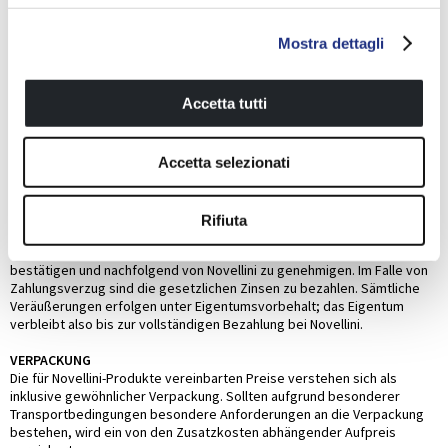
Bei den Lieferzeiten handelt es sich lediglich um Richtzeiten, die
niemals eine vollständige oder teilweise Auftragsstornierung
rechtfertigen oder Schadensersatzansprüche begründen können.
Mostra dettagli
Sollte die Lieferzeit von wesentlicher Bedeutung für den Käufer sein,
ist dies im Augenblick der Auftragserteilung schriftlich anzugeben.
Accetta tutti
PREISE UND BEZAHLUNG
Die Kaufpreise entsprechen den in den zur Auftragserteilung gültigen
Preislisten enthaltenen Preisen. Novellini behält sich das Recht vor,
diese Preise auch ohne Vorankündigung zu ändern. Bereits erteilte
Accetta selezionati
Aufträge, deren Lieferzeit 60 Tage ab Inkrafttreten der neuen
Preislisten übersteigt, unterliegen den neuen Preisen. Für jeden
Kunden gelten die speziell mit ihm vereinbaren Zahlungsbedingungen.
Rifiuta
Bei Neukunden oder bei Änderung der Zahlungsbedingungen sind
diese Bedingungen im Augenblick der Auftragserteilung ausdrücklich zu
bestätigen und nachfolgend von Novellini zu genehmigen. Im Falle von
Zahlungsverzug sind die gesetzlichen Zinsen zu bezahlen. Sämtliche
Veräußerungen erfolgen unter Eigentumsvorbehalt; das Eigentum
verbleibt also bis zur vollständigen Bezahlung bei Novellini.
VERPACKUNG
Die für Novellini-Produkte vereinbarten Preise verstehen sich als
inklusive gewöhnlicher Verpackung. Sollten aufgrund besonderer
Transportbedingungen besondere Anforderungen an die Verpackung
bestehen, wird ein von den Zusatzkosten abhängender Aufpreis