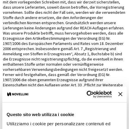
mit dem vorliegenden Schreiben mit, dass wir derzeit sicherstellen,
dass unsere Lieferanten, soweit davon betroffen, die Vorregistrierung
vornehmen. Sollte dies nicht der Fall sein, werden wir die verwendeten
Stoffe durch andere ersetzen, die den Anforderungen der
verbindlichen Normen entsprechen. Grundsätzlich werden unsere
Lieferungen keine Änderungen aufgrund der REACH-Auflagen erfahren.
Was unsere Produkte betrifft, muss hervorgehoben werden, dass alle
Erzeugnisse den Artikelbestimmungen der Verordnung (EG) Nr.
1907/2006 des Europäischen Parlaments und Rates vom 18. Dezember
2006 entsprechen. Insbesondere gemäß Art. 7 „Registrierung und
Anmeldung von Stoffen in Erzeugnissen“, Absatz 1, Buchstabe b) sind
die Erzeugnisse nicht registrierungspflichtig, da die eventuell in ihnen
enthaltenen Stoffe unter normalen oder vernünftigerweise
vorhersehbaren Verwendungsbedingungen nicht freigesetzt werden.
Ferner wird festgehalten, dass gemäß der Verordnung (EG) Nr.
1907/2006 die oben genannten Erzeugnisse aufgrund ihrer
Eigenschaften nicht den Auflagen unter Art. 33 „Pflicht zur Weitergabe
von Informationen über Stoffe in Erzeugnissen“ unterliegen, da der
Prozentsatz in Gewicht der für gefährlich befundenen Stoffe gemäß
der vorliegenden Norm unter 0,1% des Gesamtgewichts des
Erzeugnisses liegt.
Questo sito web utilizza i cookie
ALLGEMEINE
Utilizziamo i cookie per personalizzare contenuti ed