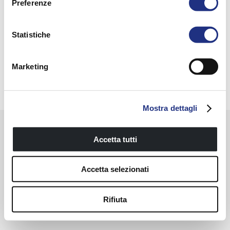
Preferenze
MOBILI IOTTI
NOVELLINI GREEN
ALLGEMEINE PRODUKTSICHERHEIT
Statistiche
Novellini Store
© 2023 Novellini Spa P.IVA IT 00690100201 / Made by
Ad
acto
Marketing
Mostra dettagli
Accetta tutti
Accetta selezionati
Rifiuta