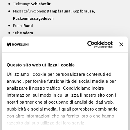
Türlösung:
Schiebetür
Massagefunktionen:
Dampfsauna, Kopfbrause,
Rückenmassagedüsen
Form:
Rund
Stil:
Modern
Profilfarbe:
Weiß , Silber , Chrom
Glas:
Transparent
Farben Wanne:
Weiß , Weiß Matt
Questo sito web utilizza i cookie
Abmessungen
Utilizziamo i cookie per personalizzare contenuti ed
90x90 cm
annunci, per fornire funzionalità dei social media e per
Einstiegsbreite:
48 cm
analizzare il nostro traffico. Condividiamo inoltre
Höhe :
209,5 - 236,5 cm
informazioni sul modo in cui utilizza il nostro sito con i
Glasdicke:
6 mm
nostri partner che si occupano di analisi dei dati web,
pubblicità e social media, i quali potrebbero combinarle
Diese komfortablen, funktionalen und individuell anpassbaren
con altre informazioni che ha fornito loro o che hanno
Designlösungen vereinen höchste ästhetische Ansprüche mit dem
raccolto dal suo utilizzo dei loro servizi.
multifunktionalen und multisensorischen Aspekt, um Ihrem Wunsch