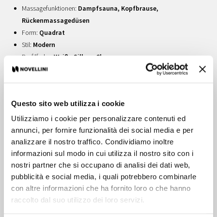
Massagefunktionen:
Dampfsauna, Kopfbrause,
Rückenmassagedüsen
Form:
Quadrat
Stil:
Modern
Profilfarbe:
Weiß , Silber , Chrom
Glas:
Transparent
Farben Wanne:
Weiß , Weiß Matt
Abmessungen
Questo sito web utilizza i cookie
90x90 cm
Utilizziamo i cookie per personalizzare contenuti ed
Einstiegsbreite:
74 cm
annunci, per fornire funzionalità dei social media e per
Höhe :
209,5 - 236,5 cm
analizzare il nostro traffico. Condividiamo inoltre
Glasdicke:
6 mm
informazioni sul modo in cui utilizza il nostro sito con i
nostri partner che si occupano di analisi dei dati web,
Diese komfortablen, funktionalen und individuell anpassbaren
pubblicità e social media, i quali potrebbero combinarle
Designlösungen vereinen höchste ästhetische Ansprüche mit dem
con altre informazioni che ha fornito loro o che hanno
multifunktionalen und multisensorischen Aspekt, um Ihrem Wunsch
raccolto dal suo utilizzo dei loro servizi.
nach Erholung gerecht zu werden. Die pflegeleichten und