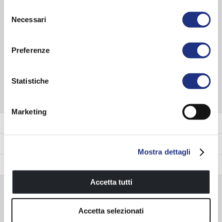
benutzerfreundlichen Duschkabinen von Novellini sind so wie ihre
Selezione
Nutzer einzigartig und ermöglichen eine optimale
Necessari
del
Badezimmergestaltung hinsichtlich verschiedenster
consenso
Umbauanforderungen und Stile.
Preferenze
SERIE ENTDECKEN
Statistiche
Marketing
Profilfarbe
Glas
Mostra dettagli
Farben Wanne
Accetta tutti
Zubehör
Accetta selezionati