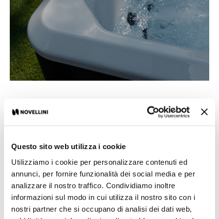
Einzelheiten
Entwickelt für das tägliche Wohlbefinden, ohne
Questo sito web utilizza i cookie
Kompromisse bei Platz und Leistung einzugehen.
Die Vita verfügt über Whilpool-Düsen mit
Utilizziamo i cookie per personalizzare contenuti ed
einstellbarer Intensität, Chromolight-Technologie,
annunci, per fornire funzionalità dei social media e per
Bluetooth-Audio, integriertes Wi-Fi und ein
analizzare il nostro traffico. Condividiamo inoltre
eingebautes UV-Reinigungssystem.
informazioni sul modo in cui utilizza il nostro sito con i
nostri partner che si occupano di analisi dei dati web,