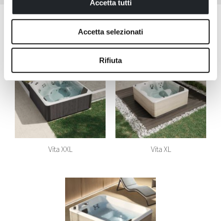
Accetta tutti
Alle Modelle der Serie anzeigen
Accetta selezionati
Rifiuta
Vita XXL
Vita XL