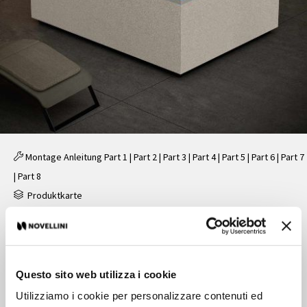
Montage Anleitung
Part 1
|
Part 2
|
Part 3
|
Part 4
|
Part 5
|
Part 6
|
Part 7
|
Part 8
Produktkarte
Outdoor Whirlpool
Questo sito web utilizza i cookie
Merkmale
Utilizziamo i cookie per personalizzare contenuti ed
Budget:
Plus