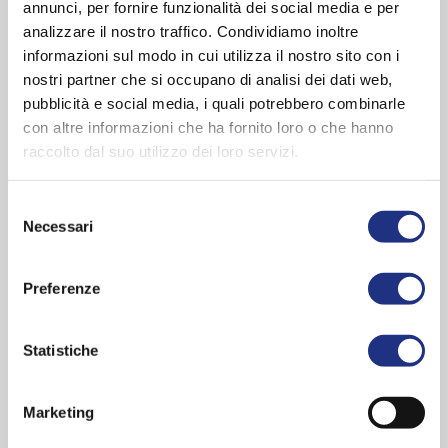
annunci, per fornire funzionalità dei social media e per
Wannenfarbe:
Weiß
analizzare il nostro traffico. Condividiamo inoltre
Form:
Rechteck
informazioni sul modo in cui utilizza il nostro sito con i
Stil:
Modern
nostri partner che si occupano di analisi dei dati web,
Farben Wanne:
Wenge , Ghiaccio , Argilla Polvere , Oak-Alpine
pubblicità e social media, i quali potrebbero combinarle
, Oak-Concrete , Oxid , Quarz , Esche , Argilla tortora , Light
con altre informazioni che ha fornito loro o che hanno
Grey , Warm Brown , Steel
raccolto dal suo utilizzo dei loro servizi.
Abmessungen
Selezione
Höhe :
750 cm
Necessari
del
Tiefe:
5.000 mm
consenso
Preferenze
Stellen Sie sich eine 360°-Regeneration vor, die den Körper zu neuem
Leben erweckt und den Geist wiederbelebt. Die Badewanne schenkt
Ihnen Momente höchster Entspannung und verleiht ihrem Raum
Statistiche
Gestalt, in der sich Farben, Luxus und
Marketing
SERIE ENTDECKEN