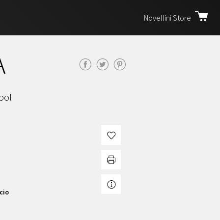
Novellini Store
A
ool
cio