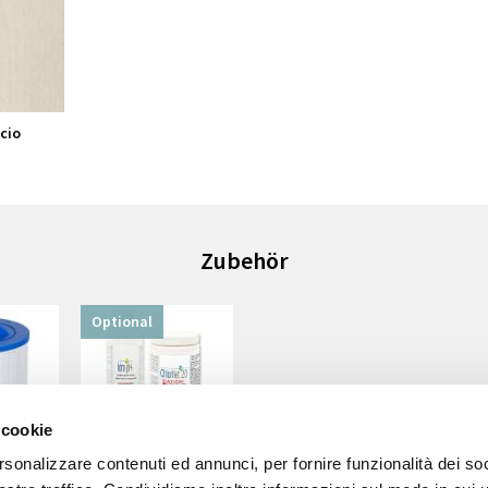
cio
Zubehör
Optional
 cookie
rsonalizzare contenuti ed annunci, per fornire funzionalità dei soc
ilters
Water treatment kit