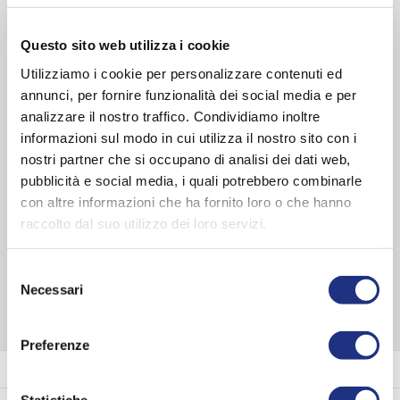
Form:
Quadrat
Stil:
Minimalistisch
Questo sito web utilizza i cookie
Profilfarbe:
Weiß Matt , Silber , Chrom , Schwarz Matt
Utilizziamo i cookie per personalizzare contenuti ed
Glas:
Transparent , Fumé
annunci, per fornire funzionalità dei social media e per
Abmessungen
analizzare il nostro traffico. Condividiamo inoltre
informazioni sul modo in cui utilizza il nostro sito con i
Breite Seite 1:
67-119 cm
nostri partner che si occupano di analisi dei dati web,
Einstiegsbreite:
68 - 89 cm
pubblicità e social media, i quali potrebbero combinarle
Höhe :
200 cm
con altre informazioni che ha fornito loro o che hanno
Glasdicke:
6 mm
raccolto dal suo utilizzo dei loro servizi.
SERIE ENTDECKEN
Selezione
Necessari
del
consenso
Preferenze
Profilfarbe