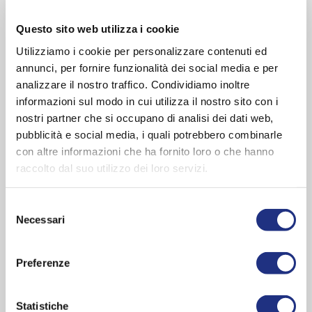
Form:
Quadrat
Stil:
Klassisch
Questo sito web utilizza i cookie
Profilfarbe:
Weiß , Silber , Silver , Chrom
Utilizziamo i cookie per personalizzare contenuti ed
Glas:
Transparent , ESG-Niva , Aqua , Lunes 2.0
annunci, per fornire funzionalità dei social media e per
analizzare il nostro traffico. Condividiamo inoltre
Abmessungen
informazioni sul modo in cui utilizza il nostro sito con i
Breite Seite 1:
66-120 cm
nostri partner che si occupano di analisi dei dati web,
Breite Seite 2:
66-120 cm
pubblicità e social media, i quali potrebbero combinarle
Einstiegsbreite:
36 - 59 cm
con altre informazioni che ha fornito loro o che hanno
Höhe :
195 cm
raccolto dal suo utilizzo dei loro servizi.
Glasdicke:
4 mm
Selezione
Die Novellini-Duschabtrennung mit den meisten
Necessari
del
Gestaltungsmöglichkeiten - über dreitausend. Seit über 15 Jahren
consenso
erfüllt die Lunes-Kollektion mit minimalistischem Design, raffinierter
Preferenze
Ästhetik und einer einfachen Montage die Ansprüche an jedes
Badezimmer. Die großflächigen Glasscheiben verleihen dem Raum
Offenheit; die Duschabtrennung kann mit Schwenk- oder
Statistiche