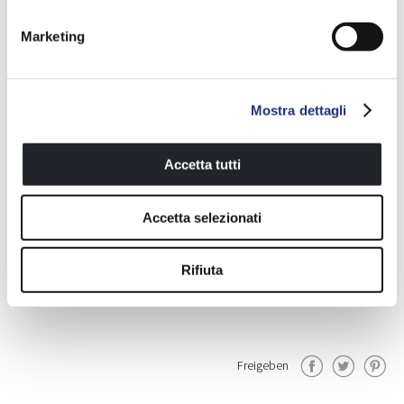
Marketing
Fly 2
Armaturen Für
Badewannen
Mostra dettagli
Die Perfekte
Accetta tutti
Ergänzung Für Alle
Accetta selezionati
Unsere Badprodukte
Rifiuta
Freigeben