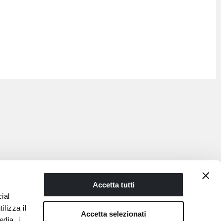
Accetta tutti
ial
ilizza il
Accetta selezionati
edia, i