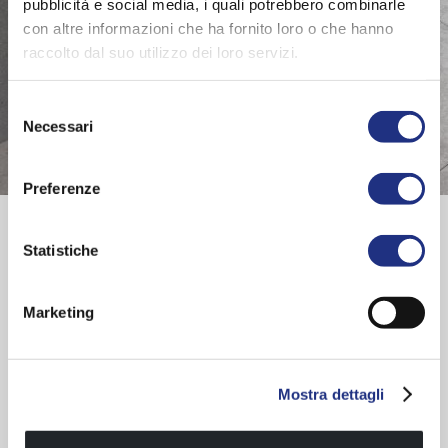
pubblicità e social media, i quali potrebbero combinarle
con altre informazioni che ha fornito loro o che hanno
raccolto dal suo utilizzo dei loro servizi.
Selezione
Necessari
del
consenso
Preferenze
Montage Anleitung
Part 1
|
Part 2
|
Part 3
Statistiche
Produktkarte
Marketing
Wc-garnitur mit handtuchhalter und bürste
SERIE ENTDECKEN
Mostra dettagli