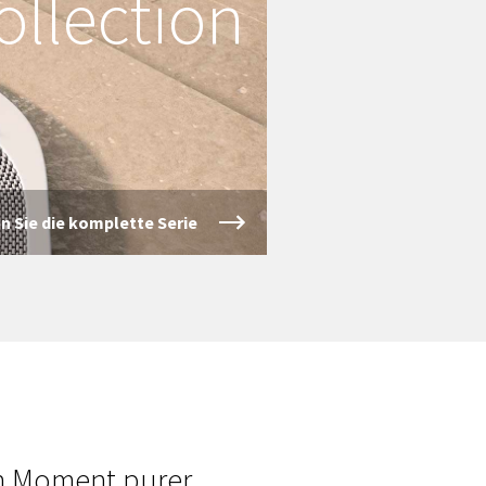
llection
n Sie die komplette Serie
en Moment purer